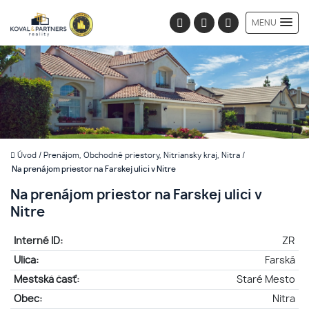
MENU
Úvod
/
Prenájom, Obchodné priestory, Nitriansky kraj, Nitra
/
Na prenájom priestor na Farskej ulici v Nitre
Na prenájom priestor na Farskej ulici v
Nitre
Interné ID:
ZR
Ulica:
Farská
Mestská časť:
Staré Mesto
Obec:
Nitra