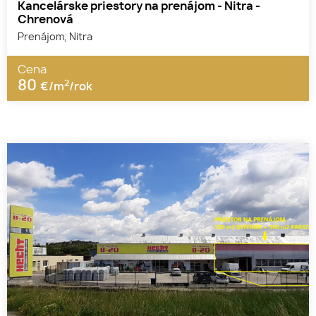
Kancelárske priestory na prenájom - Nitra -
Chrenová
Prenájom, Nitra
Cena
80
2
€/m
/rok