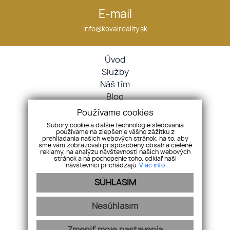
E-mail
info@kovalreality.sk
Úvod
Služby
Náš tím
Blog
GDPR
Používame cookies
Kontakt
Súbory cookie a ďalšie technológie sledovania
používame na zlepšenie vášho zážitku z
Nehnuteľnosti
prehliadania našich webových stránok, na to, aby
Byty
sme vám zobrazovali prispôsobený obsah a cielené
reklamy, na analýzu návštevnosti našich webových
Domy
stránok a na pochopenie toho, odkiaľ naši
návštevníci prichádzajú.
Viac info
Pozemky
SÚHLASÍM
Ostatné
Cookies
Nesúhlasím