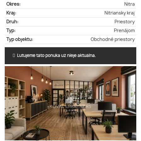
Okres:
Nitra
Kraj:
Nitriansky kraj
Druh:
Priestory
Typ:
Prenájom
Typ objektu:
Obchodné priestory
Ľutujeme táto ponuka už nieje aktuálna.