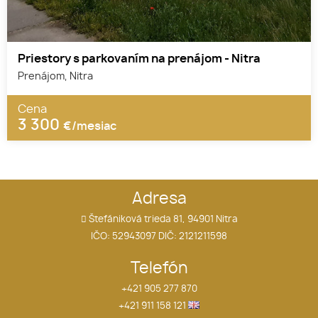
Priestory s parkovaním na prenájom - Nitra
Prenájom, Nitra
Cena
3 300
€/mesiac
Adresa
Štefániková trieda 81, 94901 Nitra
IČO: 52943097 DIČ: 2121211598
Telefón
+421 905 277 870
+421 911 158 121