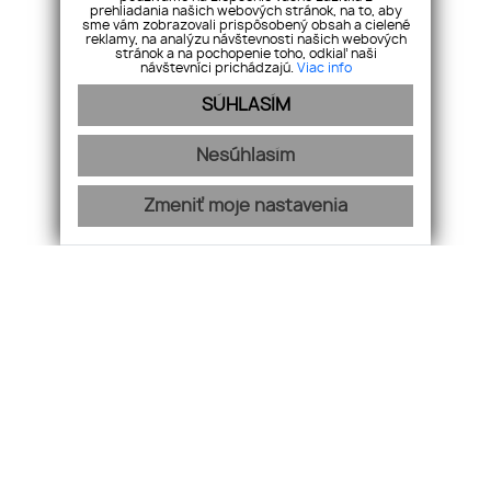
prehliadania našich webových stránok, na to, aby
+421 911 158 121
sme vám zobrazovali prispôsobený obsah a cielené
reklamy, na analýzu návštevnosti našich webových
stránok a na pochopenie toho, odkiaľ naši
E-mail
návštevníci prichádzajú.
Viac info
info@kovalreality.sk
SÚHLASÍM
Nesúhlasím
Úvod
Služby
Zmeniť moje nastavenia
Náš tím
Blog
GDPR
Kontakt
Nehnuteľnosti
Byty
Domy
Pozemky
Ostatné
Cookies