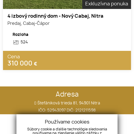
Exkluzívna ponuka
4 izbový rodinný dom - Nový Cabaj, Nitra
Predaj, Cabaj-Čápor
Rozloha
524
Cena
310 000
€
Adresa
Štefániková trieda 81, 94901 Nitra
IČO: 52943097 DIČ: 2121211598
Používame cookies
Telefón
Súbory cookie a ďalšie technológie sledovania
+421 905 277 870
používame na zlepšenie vášho zážitku z