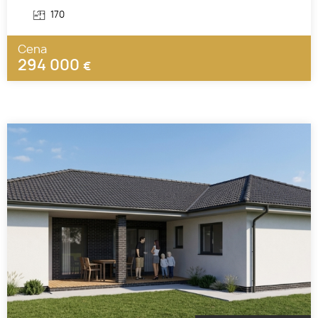
170
Cena
294 000
€