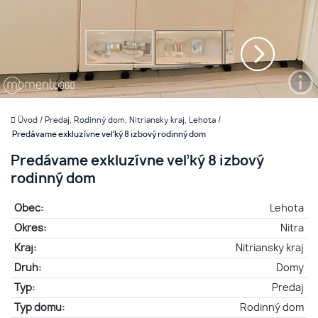
Úvod
/
Predaj, Rodinný dom, Nitriansky kraj, Lehota
/
Predávame exkluzívne veľký 8 izbový rodinný dom
Predávame exkluzívne veľký 8 izbový
rodinný dom
Obec:
Lehota
Okres:
Nitra
Kraj:
Nitriansky kraj
Druh:
Domy
Typ:
Predaj
Typ domu:
Rodinný dom