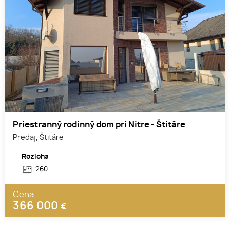
Priestranný rodinný dom pri Nitre - Štitáre
Predaj, Štitáre
Rozloha
260
Cena
366 000
€