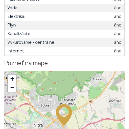
Voda:
áno
Elektrika:
áno
Plyn:
áno
Kanalizácia:
áno
Vykurovanie - centrálne:
áno
Internet:
áno
Pozrieť na mape
+
−