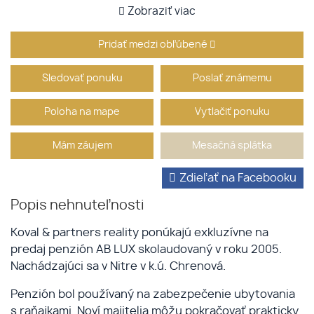
Zobraziť viac
Pridať medzi obľúbené
Sledovať ponuku
Poslať známemu
Poloha na mape
Vytlačiť ponuku
Mám záujem
Mesačná splátka
Zdieľať na Facebooku
Popis nehnuteľnosti
Koval & partners reality ponúkajú exkluzívne na
predaj penzión AB LUX skolaudovaný v roku 2005.
Nachádzajúci sa v Nitre v k.ú. Chrenová.
Penzión bol používaný na zabezpečenie ubytovania
s raňajkami. Noví majitelia môžu pokračovať prakticky