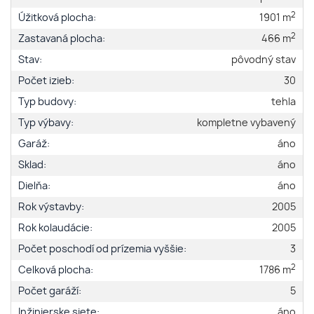
2
Úžitková plocha:
1901 m
2
Zastavaná plocha:
466 m
Stav:
pôvodný stav
Počet izieb:
30
Typ budovy:
tehla
Typ výbavy:
kompletne vybavený
Garáž:
áno
Sklad:
áno
Dielňa:
áno
Rok výstavby:
2005
Rok kolaudácie:
2005
Počet poschodí od prízemia vyššie:
3
2
Celková plocha:
1786 m
Počet garáží:
5
Inžinierske siete:
áno