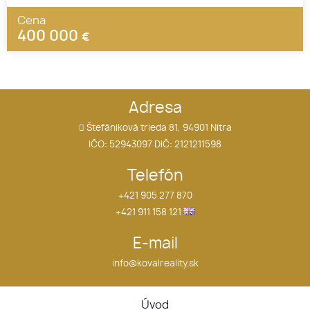
Cena
400 000
€
Adresa
Štefániková trieda 81, 94901 Nitra
IČO: 52943097 DIČ: 2121211598
Telefón
+421 905 277 870
+421 911 158 121
E-mail
info@kovalreality.sk
Úvod