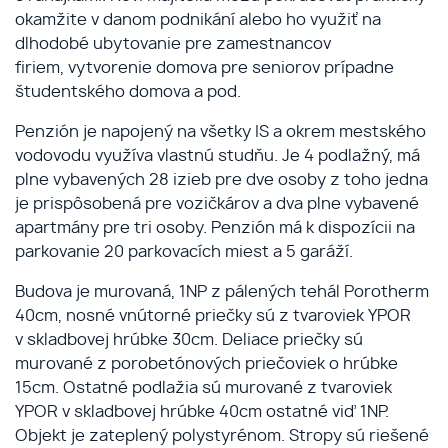
okamžite v danom podnikání alebo ho využiť na
dlhodobé ubytovanie pre zamestnancov
firiem, vytvorenie domova pre seniorov prípadne
študentského domova a pod.
Penzión je napojený na všetky IS a okrem mestského
vodovodu využíva vlastnú studňu. Je 4 podlažný, má
plne vybavených 28 izieb pre dve osoby z toho jedna
je prispôsobená pre vozičkárov a dva plne vybavené
apartmány pre tri osoby. Penzión má k dispozícii na
parkovanie 20 parkovacích miest a 5 garáží.
Budova je murovaná, 1NP z pálených tehál Porotherm
40cm, nosné vnútorné priečky sú z tvaroviek YPOR
v skladbovej hrúbke 30cm. Deliace priečky sú
murované z porobetónových priečoviek o hrúbke
15cm. Ostatné podlažia sú murované z tvaroviek
YPOR v skladbovej hrúbke 40cm ostatné viď 1NP.
Objekt je zateplený polystyrénom. Stropy sú riešené