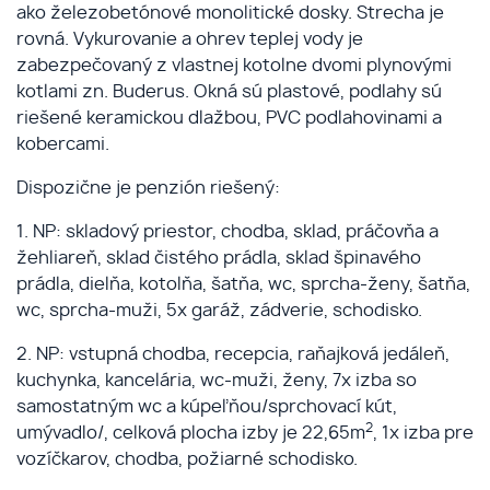
ako železobetónové monolitické dosky. Strecha je
rovná. Vykurovanie a ohrev teplej vody je
zabezpečovaný z vlastnej kotolne dvomi plynovými
kotlami zn. Buderus. Okná sú plastové, podlahy sú
riešené keramickou dlažbou, PVC podlahovinami a
kobercami.
Dispozične je penzión riešený:
1. NP: skladový priestor, chodba, sklad, práčovňa a
žehliareň, sklad čistého prádla, sklad špinavého
prádla, dielňa, kotolňa, šatňa, wc, sprcha-ženy, šatňa,
wc, sprcha-muži, 5x garáž, zádverie, schodisko.
2. NP: vstupná chodba, recepcia, raňajková jedáleň,
kuchynka, kancelária, wc-muži, ženy, 7x izba so
samostatným wc a kúpeľňou/sprchovací kút,
2
umývadlo/, celková plocha izby je 22,65m
, 1x izba pre
vozíčkarov, chodba, požiarné schodisko.