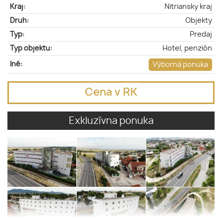
Kraj:
Nitriansky kraj
Druh:
Objekty
Typ:
Predaj
Typ objektu:
Hotel, penzión
Iné:
Výborná ponuka
Cena v RK
Exkluzívna ponuka