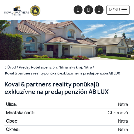
MENU
Úvod
/
Predaj, Hotel a penzión, Nitriansky kraj, Nitra
/
Koval & partners reality ponúkajú exkluzívne na predaj penzión AB LUX
Koval & partners reality ponúkajú
exkluzívne na predaj penzión AB LUX
Ulica:
Nitra
Mestská časť:
Chrenová
Obec:
Nitra
Okres:
Nitra