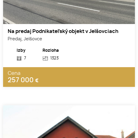
Na predaj Podnikateľský objekt v Jelšovciach
Predaj, Jelšovce
Izby
Rozloha
7
1323
Cena
257 000
€