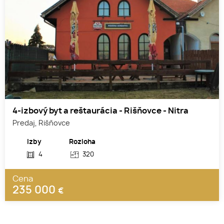
4-izbový byt a reštaurácia - Rišňovce - Nitra
Predaj, Rišňovce
Izby
Rozloha
4
320
Cena
235 000
€