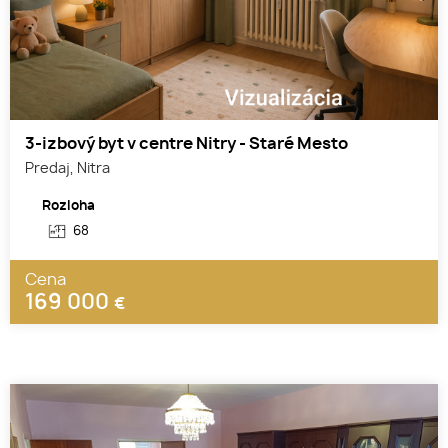
3-izbový byt v centre Nitry - Staré Mesto
Predaj, Nitra
Rozloha
68
Cena
169 000
€