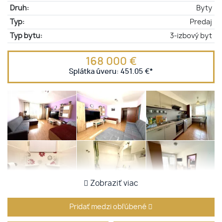
Druh:
Byty
Typ:
Predaj
Typ bytu:
3-izbový byt
168 000 €
Splátka úveru:
451.05 €
*
Zobraziť viac
Pridať medzi obľúbené