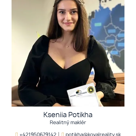
Kseniia Potikha
Realitný maklér
+421950679142
potikha@kovalreality.sk