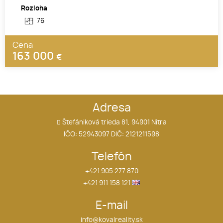
Rozloha
76
Cena
163 000
€
Adresa
Štefániková trieda 81, 94901 Nitra
IČO: 52943097 DIČ: 2121211598
Telefón
+421 905 277 870
+421 911 158 121
E-mail
info@kovalreality.sk