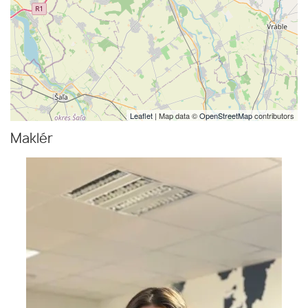
Leaflet
| Map data ©
OpenStreetMap
contributors
Maklér