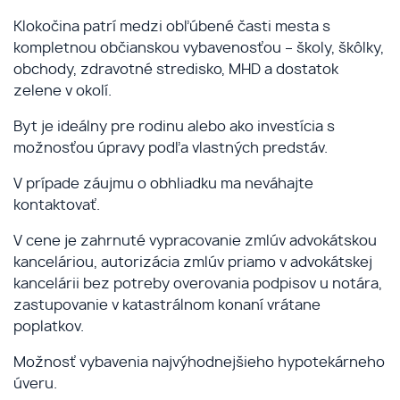
Klokočina patrí medzi obľúbené časti mesta s
kompletnou občianskou vybavenosťou – školy, škôlky,
obchody, zdravotné stredisko, MHD a dostatok
zelene v okolí.
Byt je ideálny pre rodinu alebo ako investícia s
možnosťou úpravy podľa vlastných predstáv.
V prípade záujmu o obhliadku ma neváhajte
kontaktovať.
V cene je zahrnuté vypracovanie zmlúv advokátskou
kanceláriou, autorizácia zmlúv priamo v advokátskej
kancelárii bez potreby overovania podpisov u notára,
zastupovanie v katastrálnom konaní vrátane
poplatkov.
Možnosť vybavenia najvýhodnejšieho hypotekárneho
úveru.