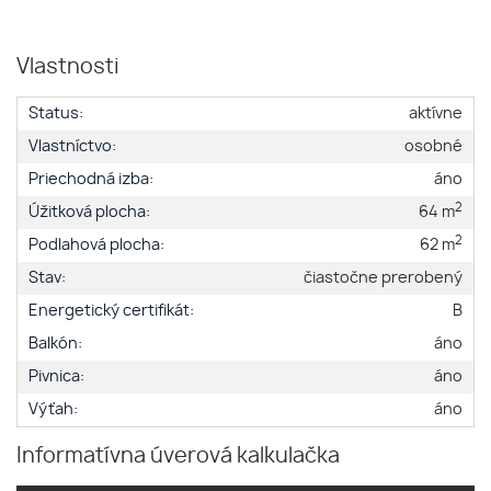
Vlastnosti
Status:
aktívne
Vlastníctvo:
osobné
Priechodná izba:
áno
2
Úžitková plocha:
64 m
2
Podlahová plocha:
62 m
Stav:
čiastočne prerobený
Energetický certifikát:
B
Balkón:
áno
Pivnica:
áno
Výťah:
áno
Informatívna úverová kalkulačka