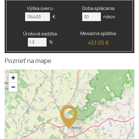
Výška úveru:
Doba splácania:
€
rokov
Mesačná splátka:
Úroková sadzba:
%
451.05 €
Pozrieť na mape
+
−