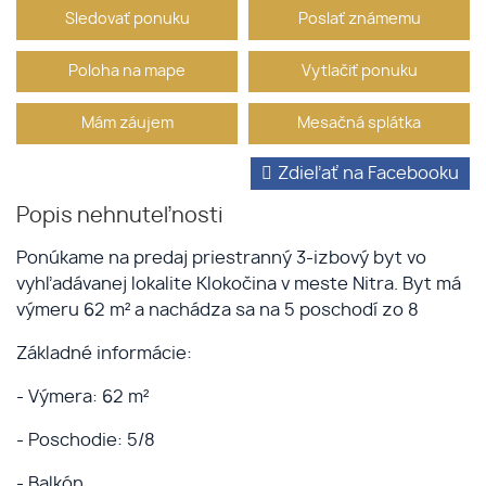
Sledovať ponuku
Poslať známemu
Poloha na mape
Vytlačiť ponuku
Mám záujem
Mesačná splátka
Zdieľať na Facebooku
Popis nehnuteľnosti
Ponúkame na predaj priestranný 3-izbový byt vo
vyhľadávanej lokalite Klokočina v meste Nitra. Byt má
výmeru 62 m² a nachádza sa na 5 poschodí zo 8
Základné informácie:
- Výmera: 62 m²
- Poschodie: 5/8
- Balkón