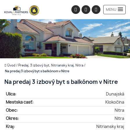
MENU
Úvod
/
Predaj, 3 izbový byt, Nitriansky kraj, Nitra
/
Na predaj 3 izbový byt s balkónom v Nitre
Na predaj 3 izbový byt s balkónom v Nitre
Ulica:
Dunajská
Mestská časť:
Klokočina
Obec:
Nitra
Okres:
Nitra
Kraj:
Nitriansky kraj