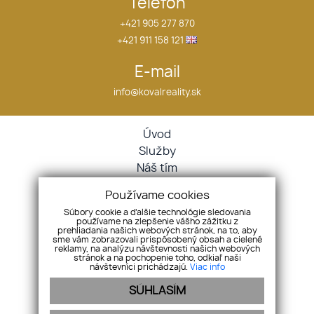
Telefón
+421 905 277 870
+421 911 158 121
E-mail
info@kovalreality.sk
Úvod
Služby
Náš tím
Blog
Používame cookies
GDPR
Súbory cookie a ďalšie technológie sledovania
Kontakt
používame na zlepšenie vášho zážitku z
prehliadania našich webových stránok, na to, aby
Nehnuteľnosti
sme vám zobrazovali prispôsobený obsah a cielené
reklamy, na analýzu návštevnosti našich webových
Byty
stránok a na pochopenie toho, odkiaľ naši
návštevníci prichádzajú.
Viac info
Domy
Pozemky
SÚHLASÍM
Ostatné