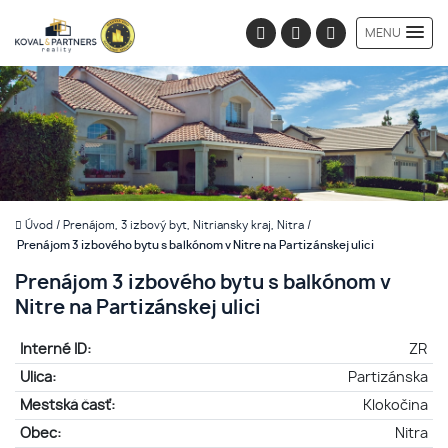
MENU
Úvod
/
Prenájom, 3 izbový byt, Nitriansky kraj, Nitra
/
Prenájom 3 izbového bytu s balkónom v Nitre na Partizánskej ulici
Prenájom 3 izbového bytu s balkónom v
Nitre na Partizánskej ulici
Interné ID:
ZR
Ulica:
Partizánska
Mestská časť:
Klokočina
Obec:
Nitra