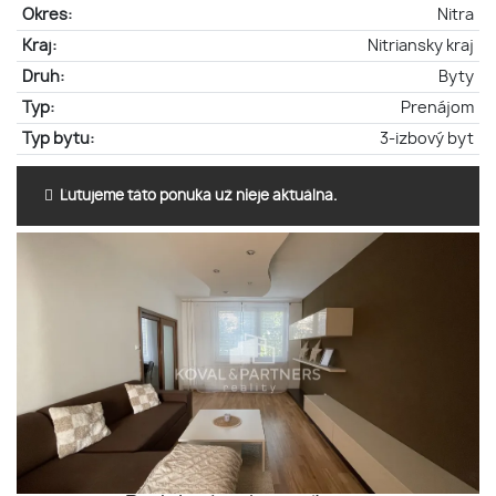
Okres:
Nitra
Kraj:
Nitriansky kraj
Druh:
Byty
Typ:
Prenájom
Typ bytu:
3-izbový byt
Ľutujeme táto ponuka už nieje aktuálna.