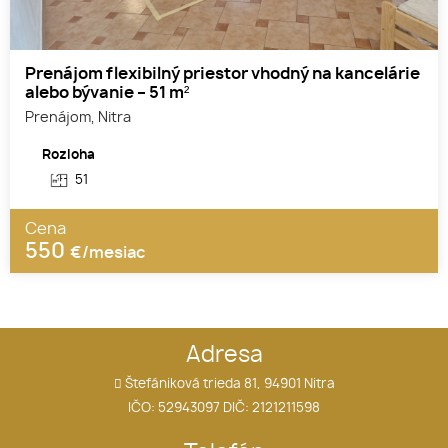
Prenájom flexibilný priestor vhodný na kancelárie
alebo bývanie – 51 m²
Prenájom, Nitra
Rozloha
51
Cena
550
€/mesiac
Adresa
Štefániková trieda 81, 94901 Nitra
IČO: 52943097 DIČ: 2121211598